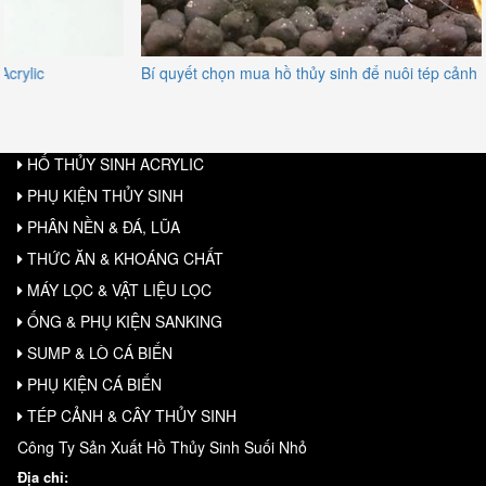
Bí quyết chọn mua hồ thủy sinh để nuôi tép cảnh
HỐ THỦY SINH ACRYLIC
PHỤ KIỆN THỦY SINH
PHÂN NỀN & ĐÁ, LŨA
THỨC ĂN & KHOÁNG CHẤT
MÁY LỌC & VẬT LIỆU LỌC
ỐNG & PHỤ KIỆN SANKING
SUMP & LÒ CÁ BIỂN
PHỤ KIỆN CÁ BIỂN
TÉP CẢNH & CÂY THỦY SINH
Công Ty Sản Xuất Hồ Thủy Sinh Suối Nhỏ
Địa chỉ: