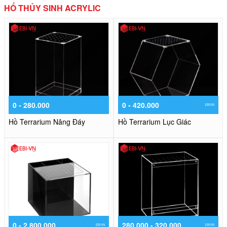
HỐ THỦY SINH ACRYLIC
0 - 280.000
0 - 420.000
EBIVN
Hồ Terrarium Nâng Đáy
Hồ Terrarium Lục Giác
0 - 2.800.000
280.000 - 320.000
EBIVN
EBIVN