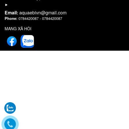
►
Email:
aquaebivn@gmail.com
Phone:
0784420087 - 0784420087
MẠNG XÃ HỘI