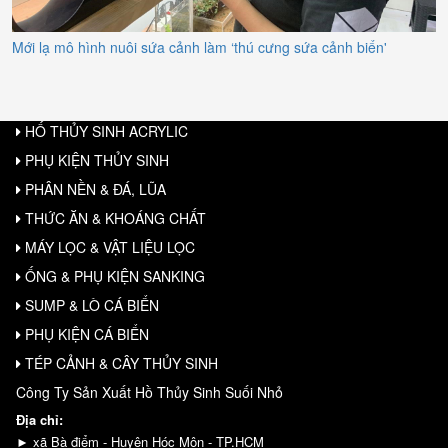
g sứa cảnh biển'
Vai trò của hộp hóa chất trong chăm sóc hồ
HỐ THỦY SINH ACRYLIC
PHỤ KIỆN THỦY SINH
PHÂN NỀN & ĐÁ, LŨA
THỨC ĂN & KHOÁNG CHẤT
MÁY LỌC & VẬT LIỆU LỌC
ỐNG & PHỤ KIỆN SANKING
SUMP & LÒ CÁ BIỂN
PHỤ KIỆN CÁ BIỂN
TÉP CẢNH & CÂY THỦY SINH
Công Ty Sản Xuất Hồ Thủy Sinh Suối Nhỏ
Địa chỉ:
► xã Bà điểm - Huyện Hóc Môn - TP.HCM