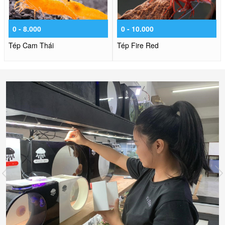
0 - 8.000
0 - 10.000
Tép Cam Thái
Tép Fire Red
prev
n