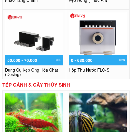
Phao Tăng Chình
Kẹp Rong (Thức Ăn)
50.000 - 70.000
0 - 680.000
EBIVN
EBIVN
Dụng Cụ Kẹp Ống Hóa Chất
Hộp Thu Nước FLO-S
(Dosing)
TÉP CẢNH & CÂY THỦY SINH