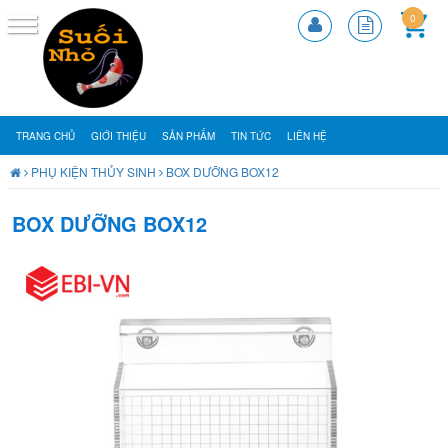
0
TRANG CHỦ
GIỚI THIỆU
SẢN PHẨM
TIN TỨC
LIÊN HỆ
PHỤ KIỆN THỦY SINH
BOX DƯỠNG BOX12
BOX DƯỠNG BOX12