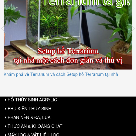
prev
n
Khám phá về Terrarium và cách Setup hồ Terrarium tại nhà
HỐ THỦY SINH ACRYLIC
PHỤ KIỆN THỦY SINH
PHÂN NỀN & ĐÁ, LŨA
THỨC ĂN & KHOÁNG CHẤT
MÁY LỌC & VẬT LIỆU LỌC