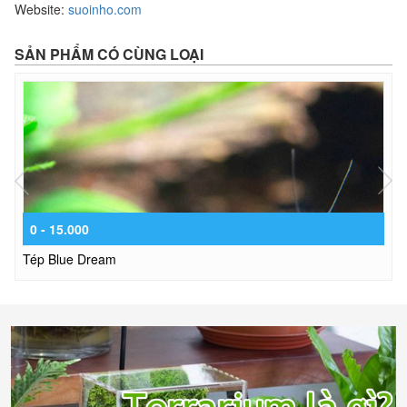
Website:
suoinho.com
SẢN PHẨM CÓ CÙNG LOẠI
prev
nex
0 - 15.000
Tép Blue Dream