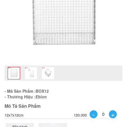
- Mã Sản Phẩm
:
BOX12
- Thương Hiệu
:
Ebivn
Mô Tả Sản Phẩm
-
+
12x7x12cm
120.000
Bảo hành