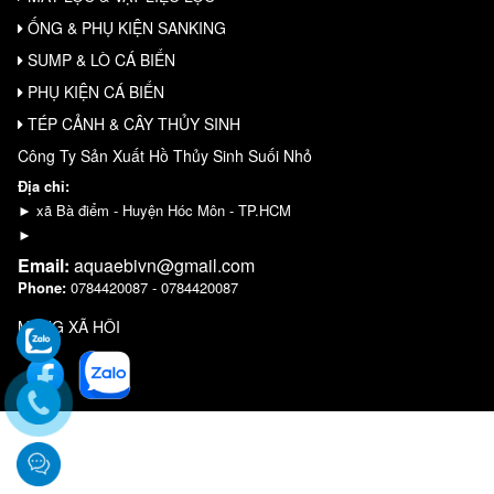
ỐNG & PHỤ KIỆN SANKING
SUMP & LÒ CÁ BIỂN
PHỤ KIỆN CÁ BIỂN
TÉP CẢNH & CÂY THỦY SINH
Công Ty Sản Xuất Hồ Thủy Sinh Suối Nhỏ
Địa chỉ:
► xã Bà điểm - Huyện Hóc Môn - TP.HCM
►
Email:
aquaebivn@gmail.com
Phone:
0784420087 - 0784420087
MẠNG XÃ HỘI